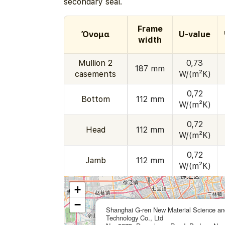
secondary seal.
Frame
Όνομα
U-value
width
Mullion 2
0,73
187 mm
casements
W/(m²K)
0,72
Bottom
112 mm
W/(m²K)
0,72
Head
112 mm
W/(m²K)
0,72
Jamb
112 mm
W/(m²K)
+
−
Shanghai G-ren New Material Science an
Technology Co., Ltd