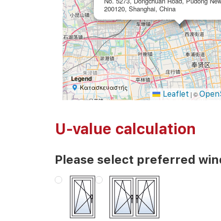
No. 5273, Dongchuan Road, Pudong New
200120, Shanghai, China
Legend
Κατασκευαστής
Leaflet
Open
|
©
U-value calculation
Please select preferred wi