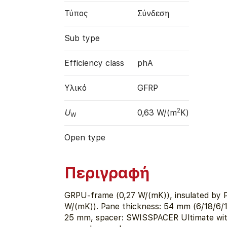
Τύπος
Σύνδεση
Sub type
Efficiency class
phA
Υλικό
GFRP
2
U
0,63 W/(m
K)
W
Open type
Περιγραφή
GRPU-frame (0,27 W/(mK)), insulated by 
W/(mK)). Pane thickness: 54 mm (6/18/6/1
25 mm, spacer: SWISSPACER Ultimate wit