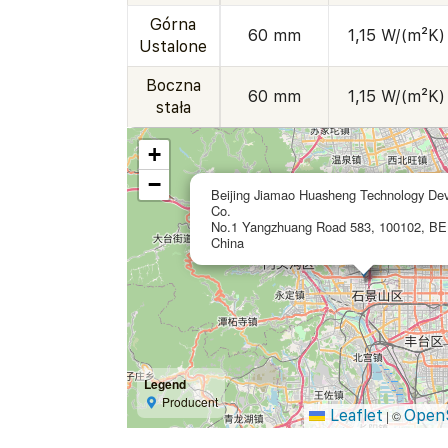
Górna
60 mm
1,15 W/(m²K)
Ustalone
Boczna
60 mm
1,15 W/(m²K)
stała
+
−
Beijing Jiamao Huasheng Technology De
Co.
No.1 Yangzhuang Road 583, 100102, BE
China
Legend
Producent
Leaflet
Open
|
©