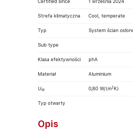
Certified since
1 września 2024
Strefa klimatyczna
Cool, temperate
Typ
System ścian osło
Sub type
Klasa efektywności
phA
Materiał
Aluminium
2
U
0,80 W/(m
K)
W
Typ otwarty
Opis