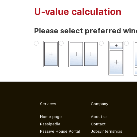
U-value calculation
Please select preferred wi
Services
Company
Home page
About us
Passipedia
Contact
Passive House Portal
Jobs/Internships