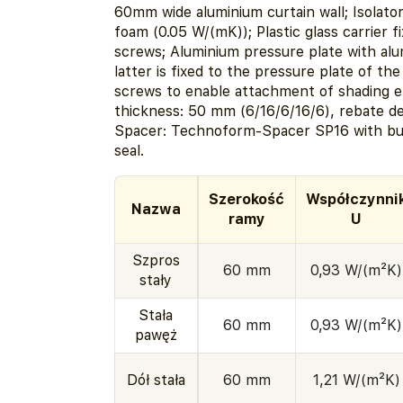
60mm wide aluminium curtain wall; Isolat
foam (0.05 W/(mK)); Plastic glass carrier f
screws; Aluminium pressure plate with al
latter is fixed to the pressure plate of the
screws to enable attachment of shading 
thickness: 50 mm (6/16/6/16/6), rebate d
Spacer: Technoform-Spacer SP16 with bu
seal.
Szerokość
Współczynni
Nazwa
ramy
U
Szpros
60 mm
0,93 W/(m²K)
stały
Stała
60 mm
0,93 W/(m²K)
pawęż
Dół stała
60 mm
1,21 W/(m²K)