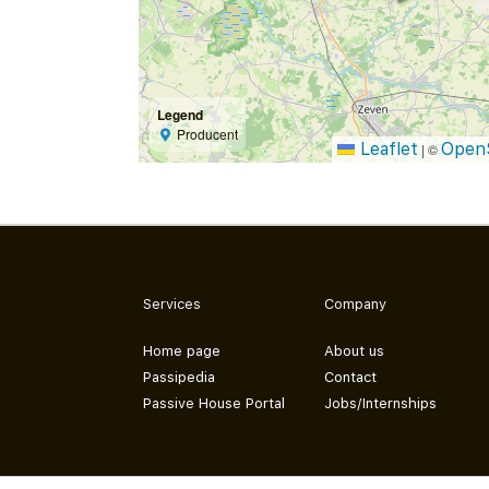
Legend
Producent
Leaflet
Open
|
©
Services
Company
Home page
About us
Passipedia
Contact
Passive House Portal
Jobs/Internships