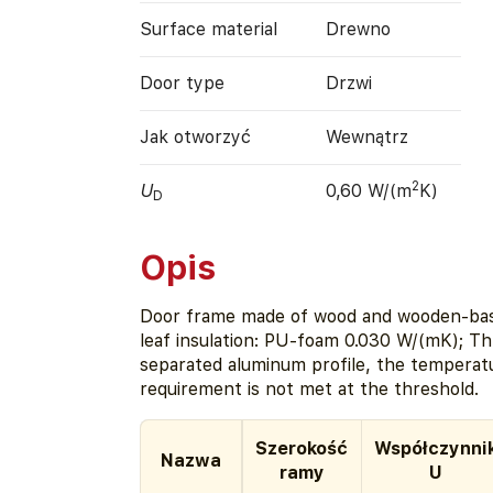
Surface material
Drewno
Door type
Drzwi
Jak otworzyć
Wewnątrz
2
U
0,60 W/(m
K)
D
Opis
Door frame made of wood and wooden-bas
leaf insulation: PU-foam 0.030 W/(mK); Th
separated aluminum profile, the temperat
requirement is not met at the threshold.
Szerokość
Współczynni
Nazwa
ramy
U