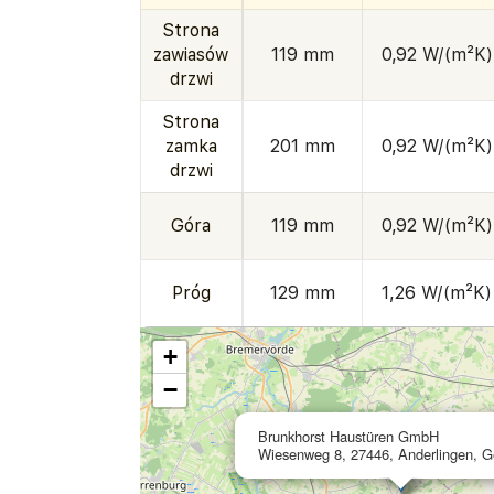
Strona
zawiasów
119 mm
0,92 W/(m²K)
drzwi
Strona
zamka
201 mm
0,92 W/(m²K)
drzwi
Góra
119 mm
0,92 W/(m²K)
Próg
129 mm
1,26 W/(m²K)
+
−
Brunkhorst Haustüren GmbH
Wiesenweg 8, 27446, Anderlingen, 