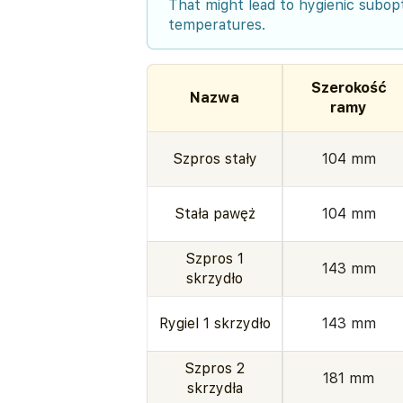
That might lead to hygienic subopt
temperatures.
Szerokość
Nazwa
ramy
Szpros stały
104 mm
Stała pawęż
104 mm
Szpros 1
143 mm
skrzydło
Rygiel 1 skrzydło
143 mm
Szpros 2
181 mm
skrzydła