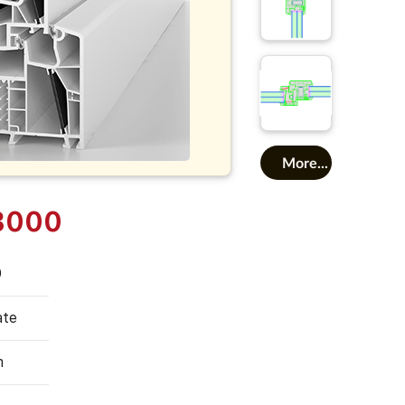
More...
 8000
0
ate
m