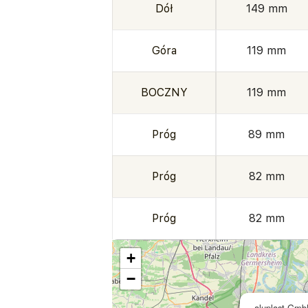
Dół
149 mm
Góra
119 mm
BOCZNY
119 mm
Próg
89 mm
Próg
82 mm
Próg
82 mm
+
−
aluplast Gm