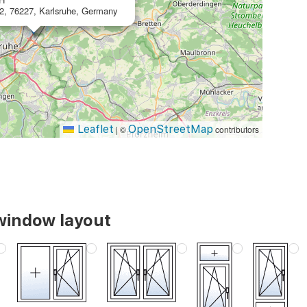
 2, 76227, Karlsruhe, Germany
Leaflet
OpenStreetMap
|
©
contributors
window layout