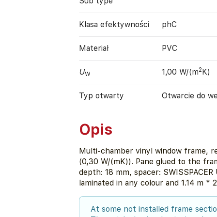
Sub type
Klasa efektywności
phC
Materiał
PVC
2
U
1,00 W/(m
K)
W
Typ otwarty
Otwarcie do w
Opis
Multi-chamber vinyl window frame, re
(0,30 W/(mK)). Pane glued to the fra
depth: 18 mm, spacer: SWISSPACER Ul
laminated in any colour and 1.14 m * 2
At some not installed frame secti