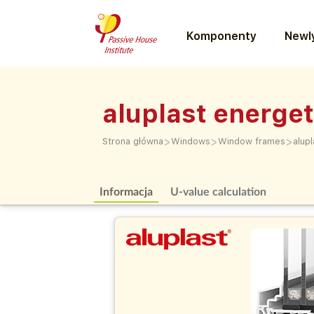
Komponenty
Newly
aluplast energe
>
>
>
Strona główna
Windows
Window frames
alup
Informacja
U-value calculation