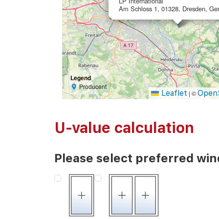
LP International
Am Schloss 1, 01328, Dresden, Ge
Legend
Producent
Leaflet
Open
|
©
U-value calculation
Please select preferred wi