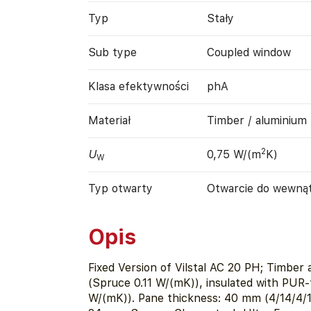
Typ
Stały
Sub type
Coupled window
Klasa efektywności
phA
Materiał
Timber / aluminium
2
U
0,75 W/(m
K)
W
Typ otwarty
Otwarcie do wewną
Opis
Fixed Version of Vilstal AC 20 PH; Timber
(Spruce 0.11 W/(mK)), insulated with PUR-
W/(mK)). Pane thickness: 40 mm (4/14/4/1