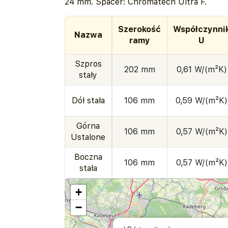
24 mm. Spacer: Chromatech Ultra F.
Szerokość
Współczynni
Nazwa
ramy
U
Szpros
202 mm
0,61 W/(m²K)
stały
Dół stała
106 mm
0,59 W/(m²K)
Górna
106 mm
0,57 W/(m²K)
Ustalone
Boczna
106 mm
0,57 W/(m²K)
stała
+
−