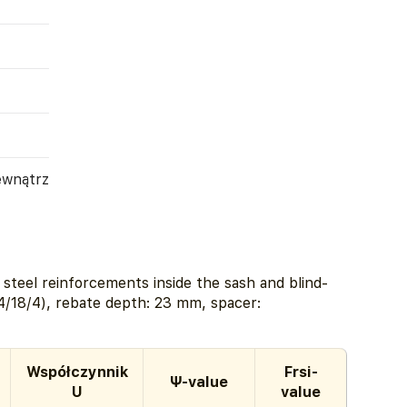
ewnątrz
teel reinforcements inside the sash and blind-
4/18/4), rebate depth: 23 mm, spacer:
Współczynnik
Frsi-
Ψ-value
U
value