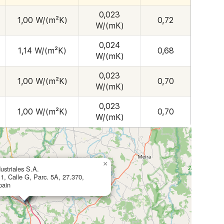
0,023
1,00 W/(m²K)
0,72
W/(mK)
0,024
1,14 W/(m²K)
0,68
W/(mK)
0,023
1,00 W/(m²K)
0,70
W/(mK)
0,023
1,00 W/(m²K)
0,70
W/(mK)
×
ustriales S.A.
 1, Calle G, Parc. 5A, 27.370,
pain