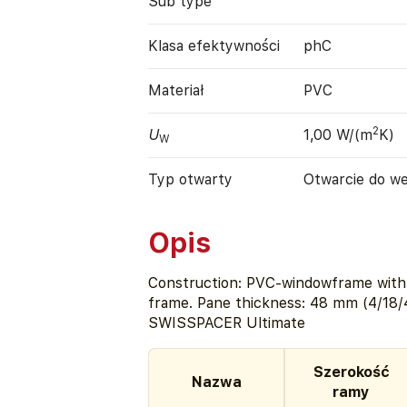
Sub type
Klasa efektywności
phC
Materiał
PVC
2
U
1,00 W/(m
K)
W
Typ otwarty
Otwarcie do w
Opis
Construction: PVC-windowframe with s
frame. Pane thickness: 48 mm (4/18/
SWISSPACER Ultimate
Szerokość
Nazwa
ramy