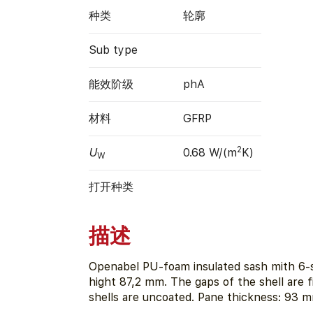
种类
轮廓
Sub type
能效阶级
phA
材料
GFRP
2
U
0.68 W/(m
K)
W
打开种类
描述
Openabel PU-foam insulated sash mith 6-s
hight 87,2 mm. The gaps of the shell are fi
shells are uncoated. Pane thickness: 93 