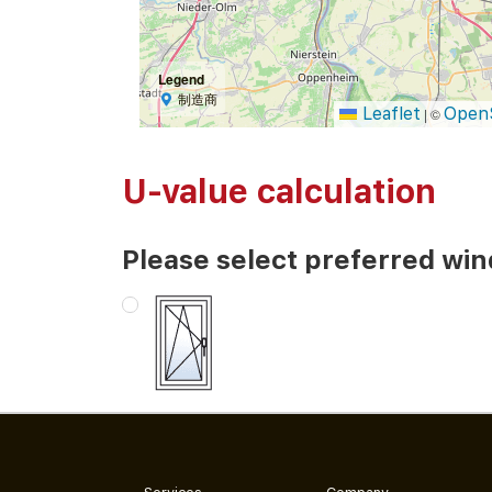
Legend
制造商
Leaflet
Open
|
©
U-value calculation
Please select preferred wi