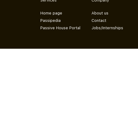
Services
Company
Home page
About us
Passipedia
Contact
Passive House Portal
Jobs/Internships