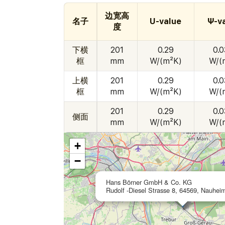
边宽高
名子
U-value
Ψ-v
度
下横
201
0.29
0.
框
mm
W/(m²K)
W/(
上横
201
0.29
0.
框
mm
W/(m²K)
W/(
201
0.29
0.
侧面
mm
W/(m²K)
W/(
+
−
Hans Börner GmbH & Co. KG
Rudolf -Diesel Strasse 8, 64569, Nauhe