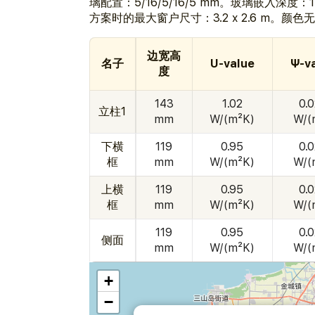
璃配置：5/16/5/16/5 mm。玻璃嵌入深度
方案时的最大窗户尺寸：3.2 x 2.6 m。颜色
边宽高
名子
U-value
Ψ-v
度
143
1.02
0.
立柱1
mm
W/(m²K)
W/(
下横
119
0.95
0.
框
mm
W/(m²K)
W/(
上横
119
0.95
0.
框
mm
W/(m²K)
W/(
119
0.95
0.
侧面
mm
W/(m²K)
W/(
+
−