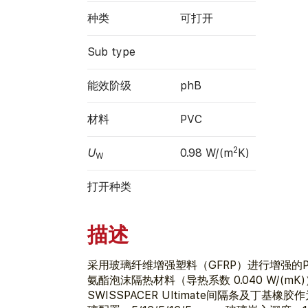
种类
可打开
Sub type
能效阶级
phB
材料
PVC
2
U
0.98 W/(m
K)
W
打开种类
描述
采用玻璃纤维增​​强塑料（GFRP）进行增强的
氨酯泡沫隔热材料（导热系数 0.040 W/(m
SWISSPACER Ultimate间隔条及丁基