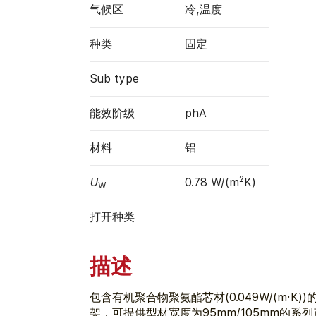
气候区
冷,温度
种类
固定
Sub type
能效阶级
phA
材料
铝
2
U
0.78 W/(m
K)
W
打开种类
描述
包含有机聚合物聚氨酯芯材(0.049W/(m·K
架，可提供型材宽度为95mm/105mm的系列