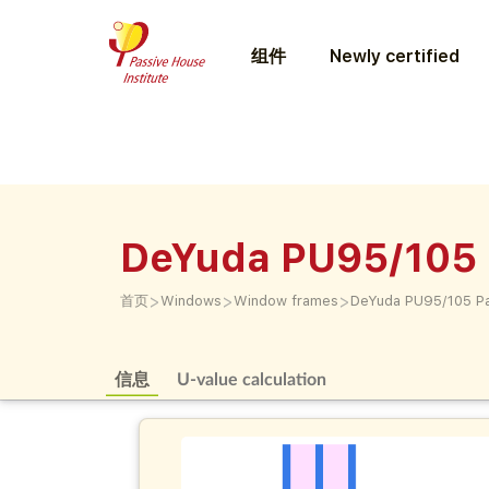
组件
Newly certified
DeYuda PU95/105 P
>
>
>
首页
Windows
Window frames
DeYuda PU95/105 Pa
信息
U-value calculation