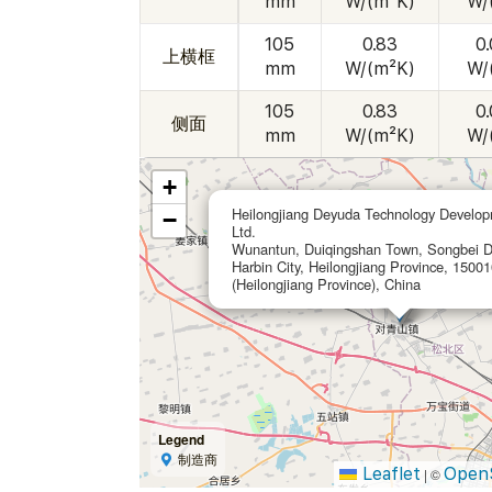
mm
W/(m²K)
W/
105
0.83
0
上横框
mm
W/(m²K)
W/
105
0.83
0
侧面
mm
W/(m²K)
W/
+
Heilongjiang Deyuda Technology Develop
−
Ltd.
Wunantun, Duiqingshan Town, Songbei Dis
Harbin City, Heilongjiang Province, 15001
(Heilongjiang Province), China
Legend
制造商
Leaflet
Open
|
©