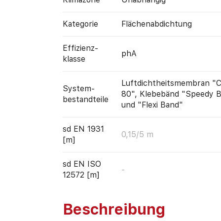
Kategorie
Flächen­abdichtung
Effizienz­
phA
klasse
Luftdichtheitsmembran 
System­
80", Klebebänd "Speedy B
bestandteile
und "Flexi Band"
sd EN 1931
0,15/5 m
[m]
sd EN ISO
-
12572 [m]
Beschreibung