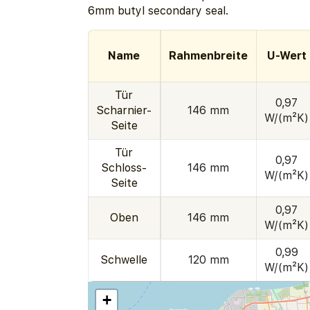
6mm butyl secondary seal.
Name
Rahmenbreite
U-Wert
Tür
0,97
Scharnier-
146 mm
W/(m²K)
Seite
Tür
0,97
Schloss-
146 mm
W/(m²K)
Seite
0,97
Oben
146 mm
W/(m²K)
0,99
Schwelle
120 mm
W/(m²K)
+