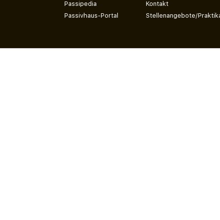
Passipedia
Kontakt
Passivhaus-Portal
Stellenangebote/Praktik