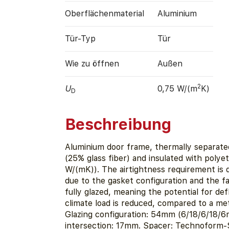
Oberflächen­material
Aluminium
Tür-Typ
Tür
Wie zu öffnen
Außen
2
U
0,75 W/(m
K)
D
Beschreibung
Aluminium door frame, thermally separate
(25% glass fiber) and insulated with poly
W/(mK)). The airtightness requirement is
due to the gasket configuration and the fa
fully glazed, meaning the potential for def
climate load is reduced, compared to a met
Glazing configuration: 54mm (6/18/6/18/6
intersection: 17mm. Spacer: Technoform-