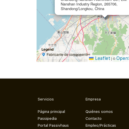
Nanshan Industry Region, 265706,
Shandong/Longkou, China
Legend
Fabricante de componentes
Leaflet
Open
|
©
Servicios
Empresa
Página principal
Quiénes somos
Passipedia
Contacto
Portal Passivhaus
Empleo/Prácticas