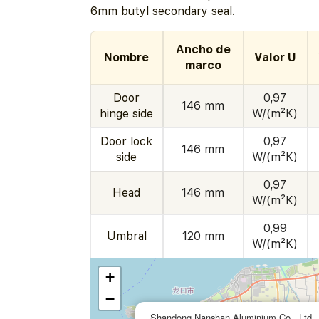
6mm butyl secondary seal.
Ancho de
Nombre
Valor U
marco
Door
0,97
146 mm
hinge side
W/(m²K)
Door lock
0,97
146 mm
side
W/(m²K)
0,97
Head
146 mm
W/(m²K)
0,99
Umbral
120 mm
W/(m²K)
+
−
Shandong Nanshan Aluminium Co., Ltd.