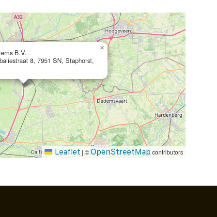
×
stems B.V.
liestraat 8, 7951 SN, Staphorst,
Leaflet
OpenStreetMap
|
©
contributors