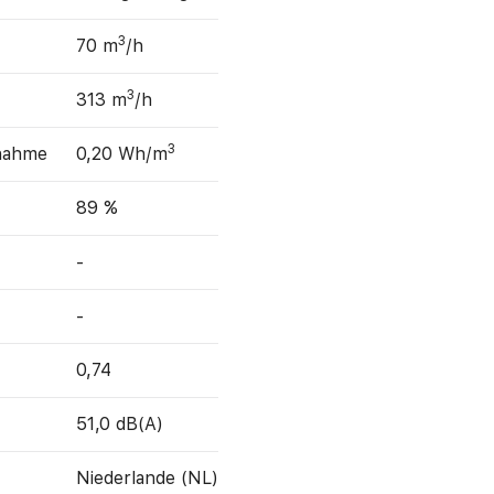
3
70 m
/h
3
313 m
/h
3
fnahme
0,20 Wh/m
89 %
-
-
0,74
51,0 dB(A)
Niederlande (NL)