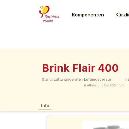
Komponenten
Kürzli
Brink Flair 400
>
>
>
Start
Lüftungs­geräte
Lüftungs­geräte
(Luftleistung bis 600 m³/h)
Info