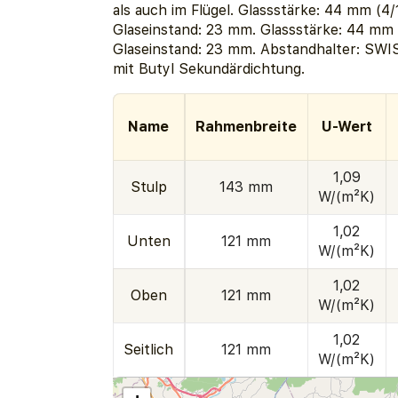
als auch im Flügel. Glassstärke: 44 mm (4/
Glaseinstand: 23 mm. Glassstärke: 44 mm 
Glaseinstand: 23 mm. Abstandhalter: SW
mit Butyl Sekundärdichtung.
Name
Rahmenbreite
U-Wert
1,09
Stulp
143 mm
W/(m²K)
1,02
Unten
121 mm
W/(m²K)
1,02
Oben
121 mm
W/(m²K)
1,02
Seitlich
121 mm
W/(m²K)