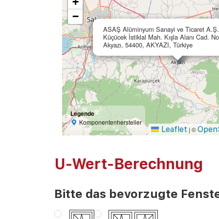
+
−
ASAŞ Alüminyum Sanayi ve Ticaret A.Ş.
Küçücek İstiklal Mah. Kışla Alanı Cad. No
Akyazı, 54400, AKYAZI, Türkiye
Legende
Komponentenhersteller
Leaflet
Open
|
©
U-Wert-Berechnung
Bitte das bevorzugte Fenste