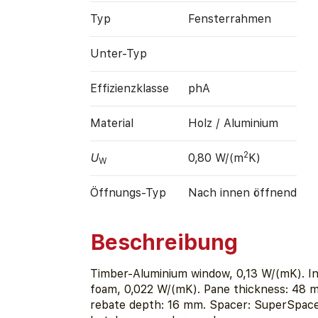
Typ
Fensterrahmen
Unter-Typ
Effizienz­klasse
phA
Material
Holz / Aluminium
2
U
0,80 W/(m
K)
W
Öffnungs-Typ
Nach innen öffnend
Beschreibung
Timber-Aluminium window, 0,13 W/(mK). In
foam, 0,022 W/(mK). Pane thickness: 48 m
rebate depth: 16 mm. Spacer: SuperSpacer