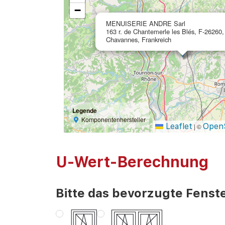
−
MENUISERIE ANDRE Sarl
163 r. de Chantemerle les Blés, F-26260,
Chavannes, Frankreich
Legende
Komponentenhersteller
Leaflet
Open
|
©
U-Wert-Berechnung
Bitte das bevorzugte Fenste