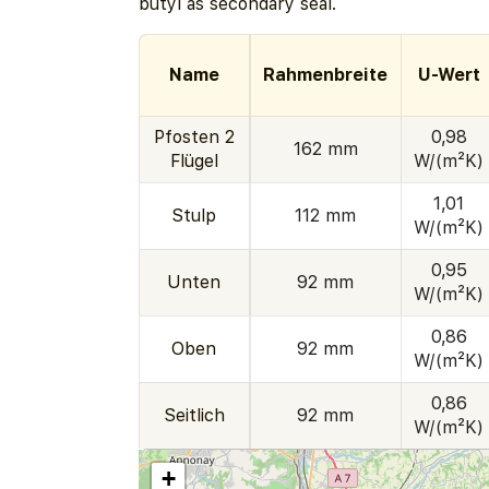
butyl as secondary seal.
Name
Rahmenbreite
U-Wert
Pfosten 2
0,98
162 mm
Flügel
W/(m²K)
1,01
Stulp
112 mm
W/(m²K)
0,95
Unten
92 mm
W/(m²K)
0,86
Oben
92 mm
W/(m²K)
0,86
Seitlich
92 mm
W/(m²K)
+