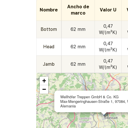
Ancho de
Nombre
Valor U
marco
0,47
Bottom
62 mm
W/(m²K)
0,47
Head
62 mm
W/(m²K)
0,47
Jamb
62 mm
W/(m²K)
+
−
Wellhöfer Treppen GmbH & Co. KG
Max-Mengeringhausen-Straße 1, 97084, 
Alemania