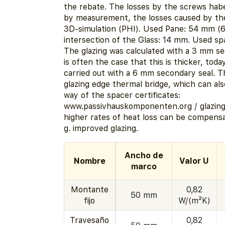
the rebate. The losses by the screws ha
by measurement, the losses caused by the
3D-simulation (PHI). Used Pane: 54 mm (6
intersection of the Glass: 14 mm. Used sp
The glazing was calculated with a 3 mm sec
is often the case that this is thicker, today
carried out with a 6 mm secondary seal. Th
glazing edge thermal bridge, which can al
way of the spacer certificates:
www.passivhauskomponenten.org / glazin
higher rates of heat loss can be compensa
g. improved glazing.
Ancho de
Nombre
Valor U
marco
Montante
0,82
50 mm
fijo
W/(m²K)
Travesaño
0,82