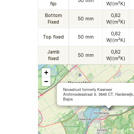
50 mm
fijo
W/(m²K)
Bottom
0,82
50 mm
Fixed
W/(m²K)
0,82
Top fixed
50 mm
W/(m²K)
Jamb
0,82
50 mm
fixed
W/(m²K)
+
−
Novastruct formerly Kawneer
Archimedesstraat 9, 3846 CT, Harderwijk
Bajos