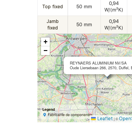
0,94
Top fixed
50 mm
W/(m²K)
Jamb
0,94
50 mm
fixed
W/(m²K)
+
−
REYNAERS ALUMINIUM NV/SA
Oude Liersebaan 266, 2570, Duffel, 
Legend
Fabricante de componentes
Leaflet
Open
|
©