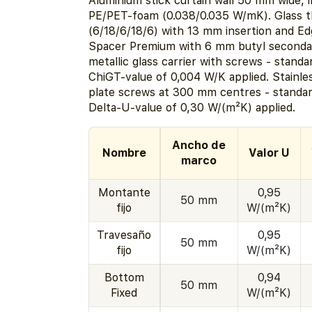
Aluminium stick curtain wall 50 mm wide, i
PE/PET-foam (0.038/0.035 W/mK). Glass 
(6/18/6/18/6) with 13 mm insertion and E
Spacer Premium with 6 mm butyl secondar
metallic glass carrier with screws - stan
ChiGT-value of 0,004 W/K applied. Stainle
plate screws at 300 mm centres - standa
Delta-U-value of 0,30 W/(m²K) applied.
Ancho de
Nombre
Valor U
marco
Montante
0,95
50 mm
fijo
W/(m²K)
Travesaño
0,95
50 mm
fijo
W/(m²K)
Bottom
0,94
50 mm
Fixed
W/(m²K)