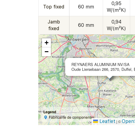
0,95
Top fixed
60 mm
W/(m²K)
Jamb
0,94
60 mm
fixed
W/(m²K)
+
−
REYNAERS ALUMINIUM NV/SA
Oude Liersebaan 266, 2570, Duffel, 
Legend
Fabricante de componentes
Leaflet
Open
|
©