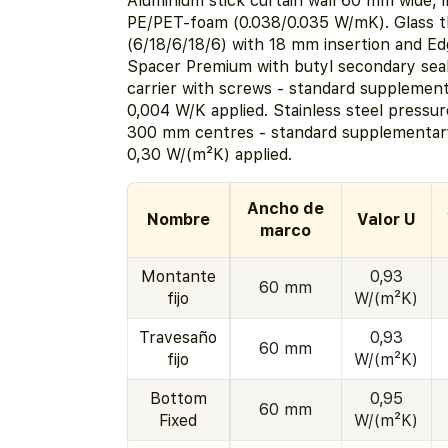
Aluminium stick curtain wall 60 mm wide, i
PE/PET-foam (0.038/0.035 W/mK). Glass 
(6/18/6/18/6) with 18 mm insertion and E
Spacer Premium with butyl secondary seal
carrier with screws - standard supplemen
0,004 W/K applied. Stainless steel pressur
300 mm centres - standard supplementary
0,30 W/(m²K) applied.
Ancho de
Nombre
Valor U
marco
Montante
0,93
60 mm
fijo
W/(m²K)
Travesaño
0,93
60 mm
fijo
W/(m²K)
Bottom
0,95
60 mm
Fixed
W/(m²K)