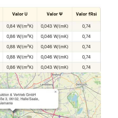
Valor U
Valor Ψ
Valor fRsi
0,84 W/(m²K)
0,043 W/(mK)
0,74
0,86 W/(m²K)
0,046 W/(mK)
0,74
0,88 W/(m²K)
0,046 W/(mK)
0,74
0,88 W/(m²K)
0,046 W/(mK)
0,74
0,86 W/(m²K)
0,043 W/(mK)
0,74
×
ktion & Vertrieb GmbH
aße 3, 06132, Halle/Saale,
Alemania