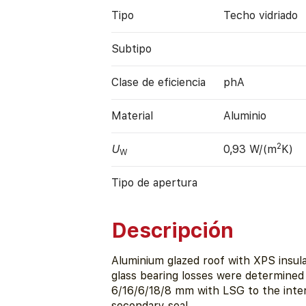
Tipo
Techo vidriado
Subtipo
Clase de eficiencia
phA
Material
Aluminio
2
U
0,93 W/(m
K)
W
Tipo de apertura
Descripción
Aluminium glazed roof with XPS insula
glass bearing losses were determined 
6/16/6/18/8 mm with LSG to the inte
secondary seal.