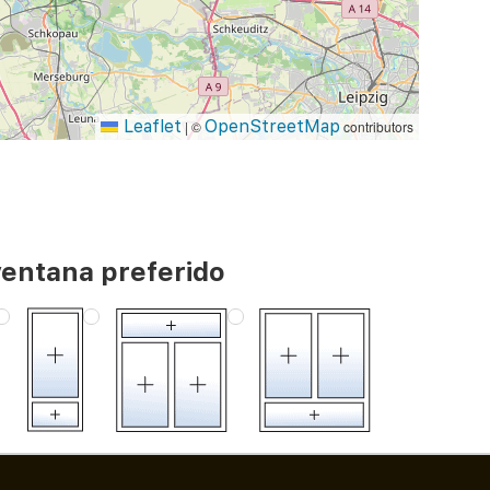
Leaflet
OpenStreetMap
|
©
contributors
ventana preferido