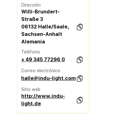
Dirección
Willi-Brundert-
Straße 3
06132 Halle/Saale,
Sachsen-Anhalt
Alemania
Teléfono
+ 49 345 77296 0
Correo electrónico
halle@indu-light.com
Sitio web
http://www.indu-
light.de