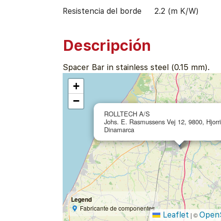
Resistencia del borde
2.2 (m K/W)
Descripción
Spacer Bar in stainless steel (0.15 mm).
+
−
ROLLTECH A/S
Johs. E. Rasmussens Vej 12, 9800, Hjorr
Dinamarca
Legend
Fabricante de componentes
Leaflet
Open
|
©