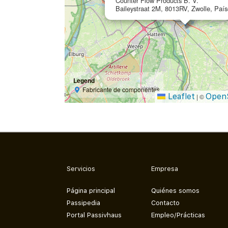
Counter Flow Products B. V.
Baileystraat 2M, 8013RV, Zwolle, País
Legend
Fabricante de componentes
Leaflet
Open
|
©
Servicios
Empresa
Página principal
Quiénes somos
Passipedia
Contacto
Portal Passivhaus
Empleo/Prácticas