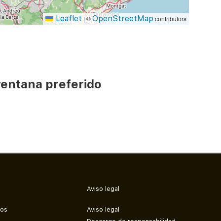
Leaflet
OpenStreetMap
|
©
contributors
ventana preferido
Aviso legal
mos
Aviso legal