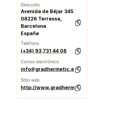
Dirección
Avenida de Béjar 345
08226 Terrassa,
Barcelona
España
Teléfono
(+34) 93 731 44 08
Correo electrónico
info@gradhermetic.es
Sitio web
http://www.gradhermetic.es