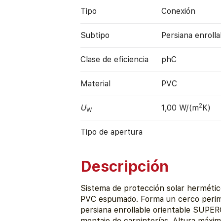
Tipo
Conexión
Subtipo
Persiana enrolla
Clase de eficiencia
phC
Material
PVC
2
U
1,00 W/(m
K)
W
Tipo de apertura
Descripción
Sistema de protección solar hermétic
PVC espumado. Forma un cerco perimet
persiana enrollable orientable SUP
montaje de carpinterías. Altura máxi