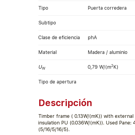
Tipo
Puerta corredera
Subtipo
Clase de eficiencia
phA
Material
Madera / aluminio
2
U
0,79 W/(m
K)
W
Tipo de apertura
Descripción
Timber frame ( 0.13W/(mK)) with external 
insulation PU (0.036W/(mK)). Used Pane:
(5/16/5/16/5).