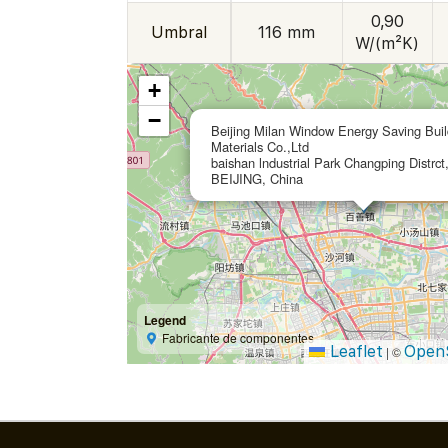
0,90
Umbral
116 mm
W/(m²K)
+
−
Beijing Milan Window Energy Saving Buil
Materials Co.,Ltd
baishan lndustrial Park Changping Distrct
BEIJING, China
Legend
Fabricante de componentes
Leaflet
Open
|
©