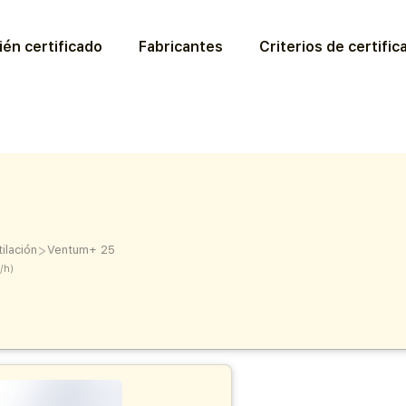
ién certificado
Fabricantes
Criterios de certific
>
ilación
Ventum+ 25
/h)