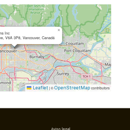
×
ns Inc
ve, V6A 3P8, Vancouver, Canadá
Leaflet
OpenStreetMap
|
©
contributors
Aviso legal