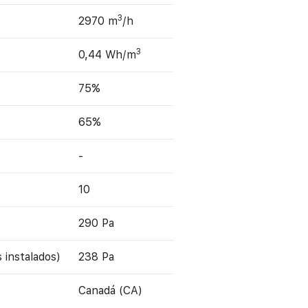
3
2970 m
/h
3
0,44 Wh/m
75%
65%
-
10
290 Pa
s instalados)
238 Pa
Canadá (CA)