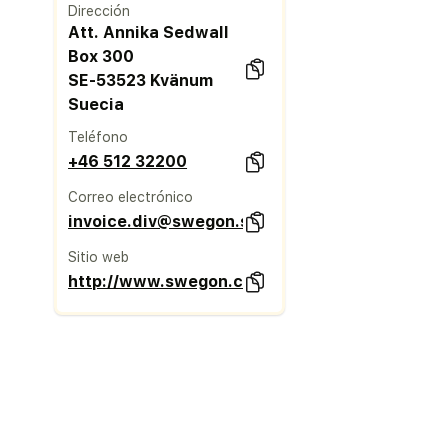
Dirección
Att. Annika Sedwall
Box 300
SE-53523 Kvänum
Suecia
Teléfono
+46 512 32200
Correo electrónico
invoice.div@swegon.se
Sitio web
http://www.swegon.com