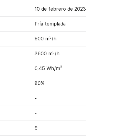
10 de febrero de 2023
Fría templada
3
900 m
/h
3
3600 m
/h
3
0,45 Wh/m
80%
-
-
9