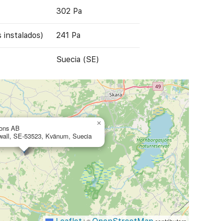
302 Pa
s instalados)
241 Pa
Suecia (SE)
×
ions AB
wall, SE-53523, Kvänum, Suecia