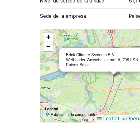
Nivel de sonido de la unidad
51,1
Sede de la empresa
País
+
−
Brink Climate Systems B.V.
Wethouder Wassebaliestraat 8, 7951 SN, 
Países Bajos
Legend
Fabricante de componentes
Leaflet
Open
|
©