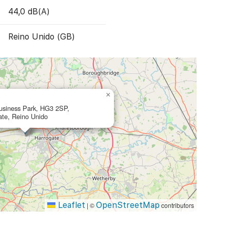
44,0 dB(A)
Reino Unido (GB)
×
usiness Park, HG3 2SP,
gate, Reino Unido
Leaflet
OpenStreetMap
|
©
contributors