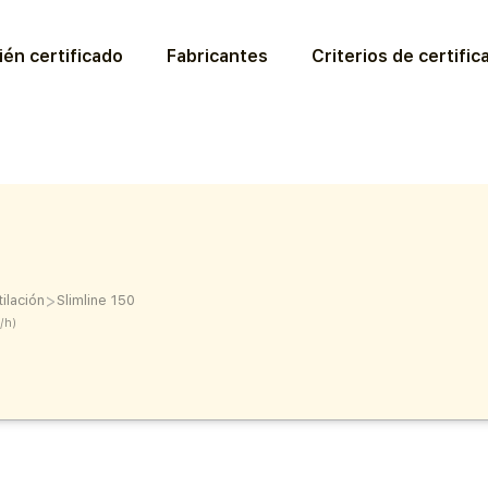
ién certificado
Fabricantes
Criterios de certific
>
ilación
Slimline 150
/h)