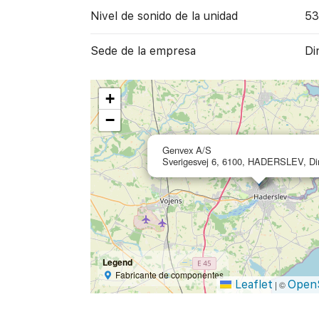
Nivel de sonido de la unidad
53
Sede de la empresa
Di
+
−
Genvex A/S
Sverigesvej 6, 6100, HADERSLEV, D
Legend
Fabricante de componentes
Leaflet
Open
|
©