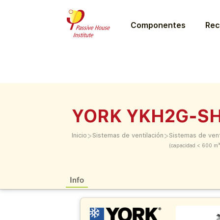
Componentes
Rec
YORK YKH2G-S
>
>
Inicio
Sistemas de ventilación
Sistemas de vent
(capacidad < 600 m³
Info