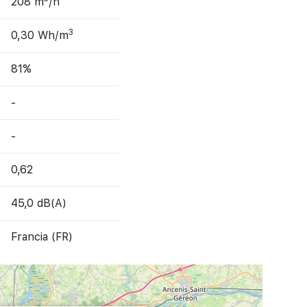
208 m
/h
3
0,30 Wh/m
81%
-
-
0,62
45,0 dB(A)
Francia (FR)