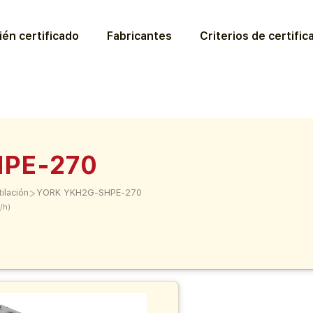
ién certificado
Fabricantes
Criterios de certific
HPE-270
>
ilación
YORK YKH2G-SHPE-270
/h)