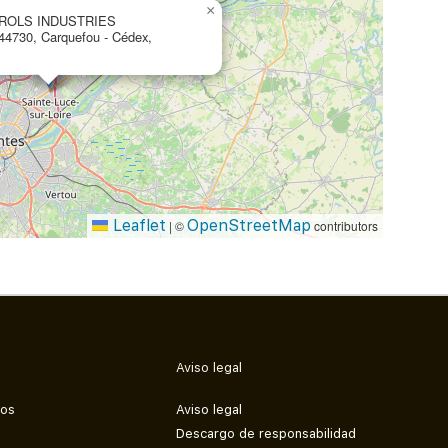
×
ROLS INDUSTRIES
, 44730, Carquefou ‐ Cédex,
Leaflet
OpenStreetMap
|
©
contributors
Aviso legal
mos
Aviso legal
Descargo de responsabilidad