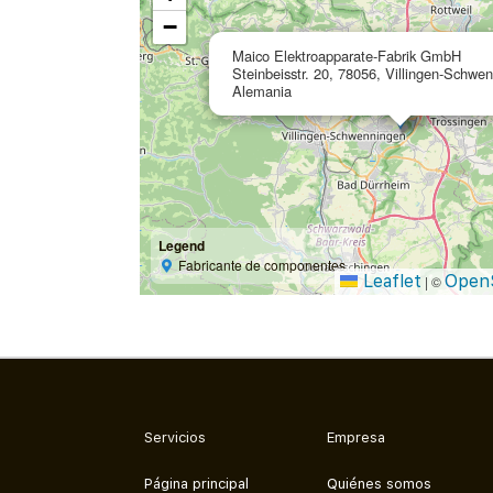
−
Maico Elektroapparate-Fabrik GmbH
Steinbeisstr. 20, 78056, Villingen-Schwe
Alemania
Legend
Fabricante de componentes
Leaflet
Open
|
©
Servicios
Empresa
Página principal
Quiénes somos