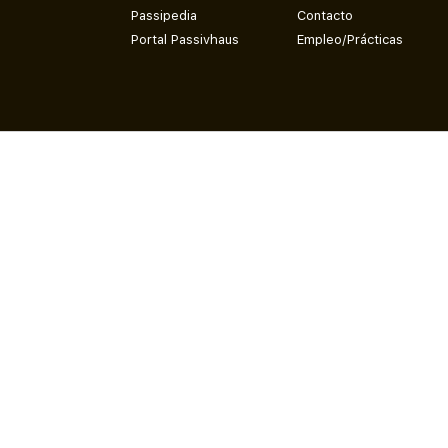
Passipedia
Contacto
Portal Passivhaus
Empleo/Prácticas