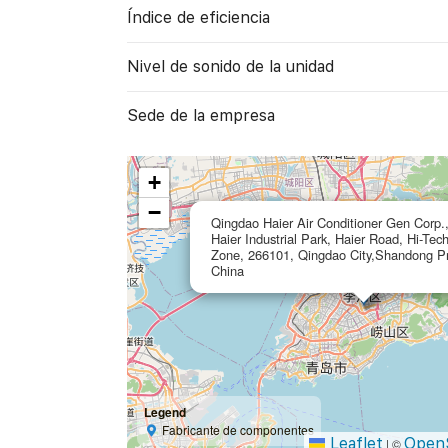
Índice de eficiencia
Nivel de sonido de la unidad
Sede de la empresa
+
−
Qingdao Haier Air Conditioner Gen Corp.,
Haier Industrial Park, Haier Road, Hi-Tec
Zone, 266101, Qingdao City,Shandong Pr
China
Legend
Fabricante de componentes
Leaflet
Open
|
©