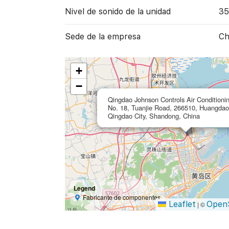
Nivel de sonido de la unidad
35
Sede de la empresa
Ch
+
−
Qingdao Johnson Controls Air Conditionin
No. 18, Tuanjie Road, 266510, Huangdao D
Qingdao City, Shandong, China
Legend
Fabricante de componentes
Leaflet
Open
|
©