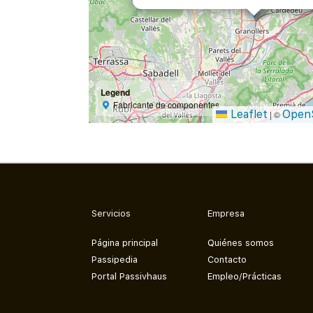
Legend
Fabricante de componentes
Leaflet
Open
|
©
Servicios
Empresa
Página principal
Quiénes somos
Passipedia
Contacto
Portal Passivhaus
Empleo/Prácticas