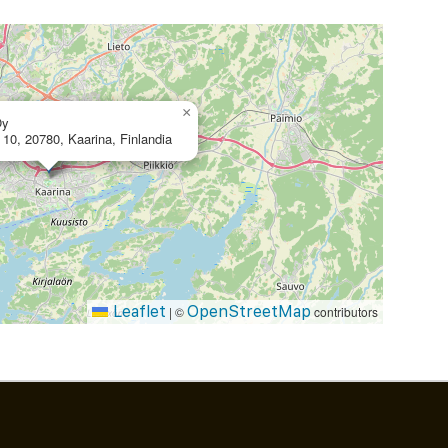
×
Oy
 10, 20780, Kaarina, Finlandia
Leaflet
OpenStreetMap
|
©
contributors