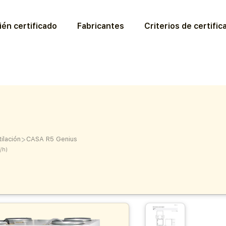
ién certificado
Fabricantes
Criterios de certific
>
ilación
CASA R5 Genius
/h)