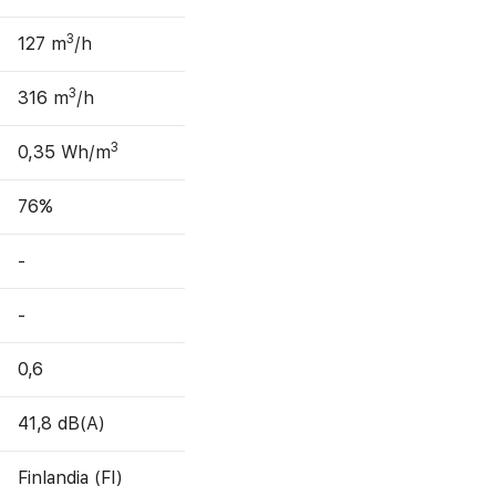
3
127 m
/h
3
316 m
/h
3
0,35 Wh/m
76%
-
-
0,6
41,8 dB(A)
Finlandia (FI)