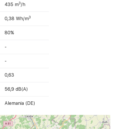
3
435 m
/h
3
0,38 Wh/m
80%
-
-
0,63
56,9 dB(A)
Alemania (DE)