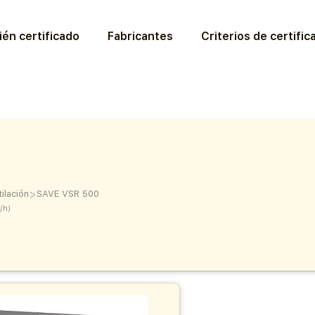
ién certificado
Fabricantes
Criterios de certific
>
ilación
SAVE VSR 500
/h)