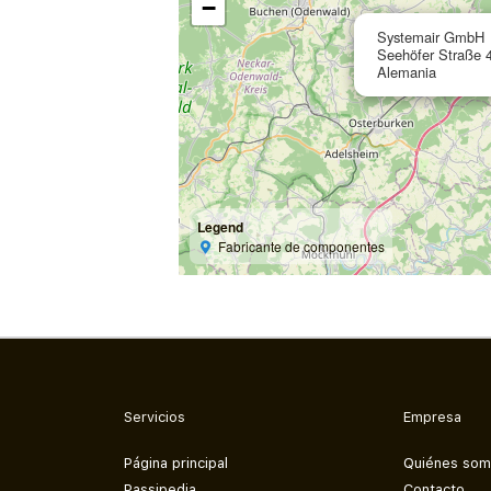
−
Systemair GmbH
Seehöfer Straße 
Alemania
Legend
Fabricante de componentes
Servicios
Empresa
Página principal
Quiénes so
Passipedia
Contacto