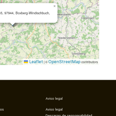
×
45, 97944, Boxberg-Windischbuch,
Leaflet
OpenStreetMap
|
©
contributors
Aviso legal
mos
Aviso legal
Descargo de responsabilidad