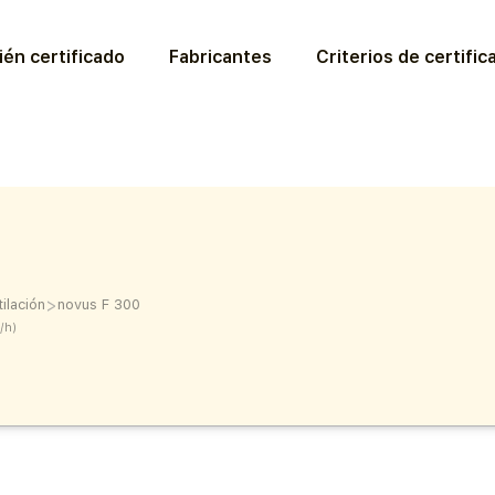
ién certificado
Fabricantes
Criterios de certific
>
ilación
novus F 300
/h)