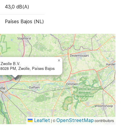
43,0 dB(A)
Países Bajos (NL)
×
Zwolle B.V.
, 8028 PM, Zwolle, Países Bajos
Leaflet
OpenStreetMap
|
©
contributors