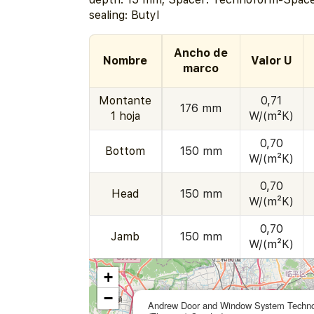
sealing: Butyl
Ancho de
Nombre
Valor U
marco
Montante
0,71
176 mm
1 hoja
W/(m²K)
0,70
Bottom
150 mm
W/(m²K)
0,70
Head
150 mm
W/(m²K)
0,70
Jamb
150 mm
W/(m²K)
+
−
Andrew Door and Window System Techno