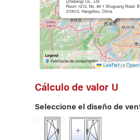
(Zhejiang) Co., Ltd
Room 1212, No. 85-1 Shuguang Road, B
310013, Hangzhou, China
Legend
Fabricante de componentes
Leaflet
Open
|
©
Cálculo de valor U
Seleccione el diseño de ven