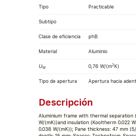
Tipo
Practicable
Subtipo
Clase de eficiencia
phB
Material
Aluminio
2
U
0,76 W/(m
K)
W
Tipo de apertura
Apertura hacia aden
Descripción
Aluminium frame with thermal separation 
W/(mK))and insulation (Kooltherm 0.022 
0.038 W/(mK)); Pane thickness: 47 mm (5/
depth: 15 mm; Spacer: Technoform-Space