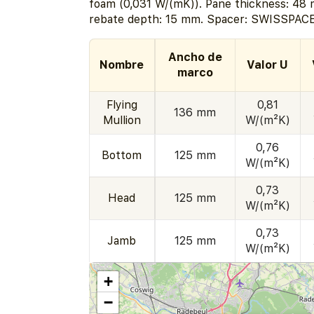
foam (0,031 W/(mK)). Pane thickness: 48 
rebate depth: 15 mm. Spacer: SWISSPACE
Ancho de
Nombre
Valor U
marco
Flying
0,81
136 mm
Mullion
W/(m²K)
0,76
Bottom
125 mm
W/(m²K)
0,73
Head
125 mm
W/(m²K)
0,73
Jamb
125 mm
W/(m²K)
+
−