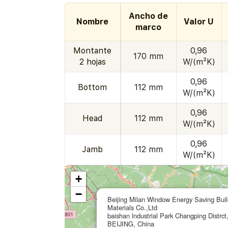
Ancho de
Nombre
Valor U
marco
Montante
0,96
170 mm
2 hojas
W/(m²K)
0,96
Bottom
112 mm
W/(m²K)
0,96
Head
112 mm
W/(m²K)
0,96
Jamb
112 mm
W/(m²K)
+
−
Beijing Milan Window Energy Saving Buil
Materials Co.,Ltd
baishan lndustrial Park Changping Distrct
BEIJING, China