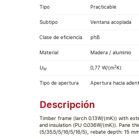
Tipo
Practicable
Subtipo
Ventana acoplada
Clase de eficiencia
phB
Material
Madera / aluminio
2
U
0,77 W/(m
K)
W
Tipo de apertura
Apertura hacia aden
Descripción
Timber frame (larch 0.13W/(mK)) with exte
and insulation (PU 0.036W/(mK)). Pane th
(5/35.5/5/16/5/16/5), rebate depth: 15 m