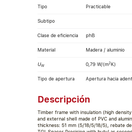
Tipo
Practicable
Subtipo
Clase de eficiencia
phB
Material
Madera / aluminio
2
U
0,79 W/(m
K)
W
Tipo de apertura
Apertura hacia aden
Descripción
Timber frame with insulation (high densit
and external shell made of PVC and alumi
thickness: 51 mm (5/18/5/18/5), rebate d
TGI-Spacer Precision with butyl as second