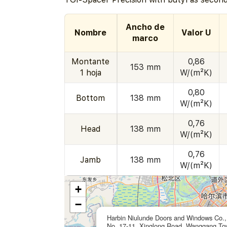
Ancho de
Nombre
Valor U
marco
Montante
0,86
153 mm
1 hoja
W/(m²K)
0,80
Bottom
138 mm
W/(m²K)
0,76
Head
138 mm
W/(m²K)
0,76
Jamb
138 mm
W/(m²K)
+
−
Harbin Niulunde Doors and Windows Co.,
No. 17-11, Xinglong Road, Wanggang To