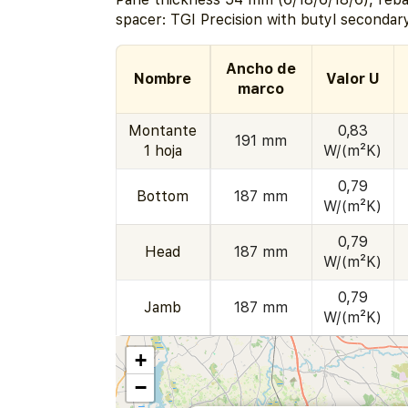
spacer: TGI Precision with butyl secondary
Ancho de
Nombre
Valor U
marco
Montante
0,83
191 mm
1 hoja
W/(m²K)
0,79
Bottom
187 mm
W/(m²K)
0,79
Head
187 mm
W/(m²K)
0,79
Jamb
187 mm
W/(m²K)
+
−