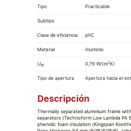
Tipo
Practicable
Subtipo
Clase de eficiencia
phC
Material
Aluminio
2
U
0,79 W/(m
K)
W
Tipo de apertura
Apertura hacia el ext
Descripción
Thermally separated aluminium frame wit
separators (Technoform Low Lambda PA 6
phenolic foam insulation (Kingspan Koolth
Pane thickness 54 mm (6/18/6/18/6), reb