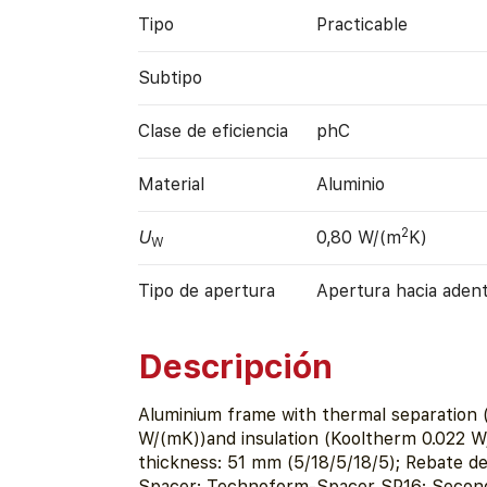
Tipo
Practicable
Subtipo
Clase de eficiencia
phC
Material
Aluminio
2
U
0,80 W/(m
K)
W
Tipo de apertura
Apertura hacia aden
Descripción
Aluminium frame with thermal separation 
W/(mK))and insulation (Kooltherm 0.022 W
thickness: 51 mm (5/18/5/18/5); Rebate d
Spacer: Technoform-Spacer SP16; Seconda