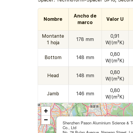
Ancho de
Nombre
Valor U
marco
Montante
0,91
178 mm
1 hoja
W/(m²K)
0,80
Bottom
148 mm
W/(m²K)
0,80
Head
148 mm
W/(m²K)
0,80
Jamb
146 mm
W/(m²K)
+
−
Shenzhen Pason Aluminium Science & T
Co., Ltd
No. 78 Bulan Avenue, Nanwan Street, L