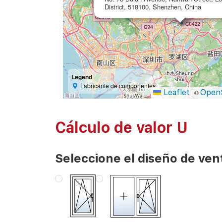
District, 518100, Shenzhen, China
Legend
Fabricante de componentes
Leaflet
Open
|
©
Cálculo de valor U
Seleccione el diseño de ven