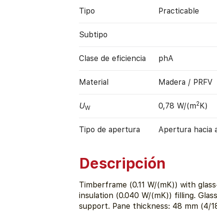
Tipo
Practicable
Subtipo
Clase de eficiencia
phA
Material
Madera / PRFV
2
U
0,78 W/(m
K)
W
Tipo de apertura
Apertura hacia 
Descripción
Timberframe (0.11 W/(mK)) with glass-f
insulation (0.040 W/(mK)) filling. Gla
support. Pane thickness: 48 mm (4/1