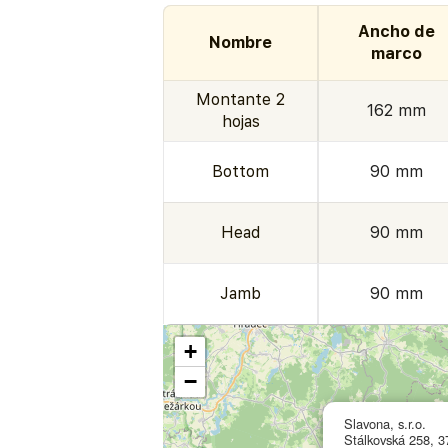
Ancho de
Nombre
marco
Montante 2
162 mm
hojas
Bottom
90 mm
Head
90 mm
Jamb
90 mm
+
−
Slavona, s.r.o.
Stálkovská 258, 3