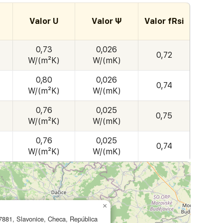
Valor U
Valor Ψ
Valor fRsi
0,73
0,026
0,72
W/(m²K)
W/(mK)
0,80
0,026
0,74
W/(m²K)
W/(mK)
0,76
0,025
0,75
W/(m²K)
W/(mK)
0,76
0,025
0,74
W/(m²K)
W/(mK)
×
7881, Slavonice, Checa, República