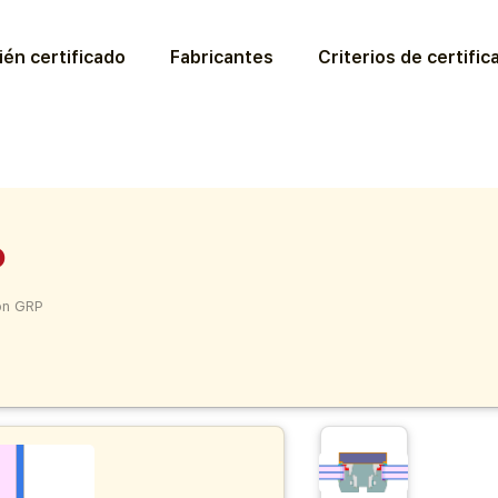
ién certificado
Fabricantes
Criterios de certific
P
on GRP