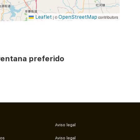
Leaflet
OpenStreetMap
|
©
contributors
ventana preferido
Aviso legal
mos
Aviso legal