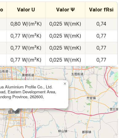
co
Valor U
Valor Ψ
Valor fRsi
0,80 W/(m²K)
0,025 W/(mK)
0,74
0,77 W/(m²K)
0,025 W/(mK)
0,77
0,77 W/(m²K)
0,025 W/(mK)
0,77
0,77 W/(m²K)
0,025 W/(mK)
0,77
×
a Aluminium Profile Co., Ltd.
oad, Eastern Development Area,
andong Province, 262600,