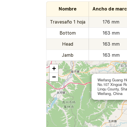
Nombre
Ancho de mar
Travesaño 1 hoja
176 mm
Bottom
163 mm
Head
163 mm
Jamb
163 mm
+
−
Weifang Guang Hu
No.107 Xingcai R
Linqu County, Sh
Weifang, China