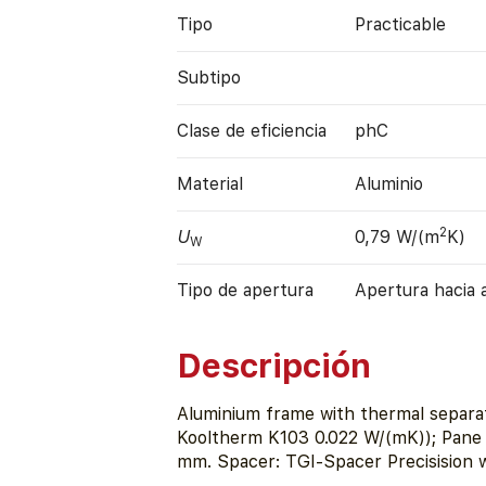
Tipo
Practicable
Subtipo
Clase de eficiencia
phC
Material
Aluminio
2
U
0,79 W/(m
K)
W
Tipo de apertura
Apertura hacia 
Descripción
Aluminium frame with thermal separat
Kooltherm K103 0.022 W/(mK)); Pane 
mm. Spacer: TGI-Spacer Precisision wi