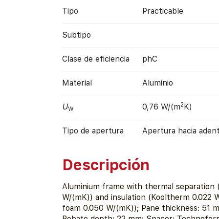
Tipo
Practicable
Subtipo
Clase de eficiencia
phC
Material
Aluminio
2
U
0,76 W/(m
K)
W
Tipo de apertura
Apertura hacia aden
Descripción
Aluminium frame with thermal separation 
W/(mK)) and insulation (Kooltherm 0.022
foam 0.050 W/(mK)); Pane thickness: 51 m
Rebate depth: 22 mm; Spacer: Technofor