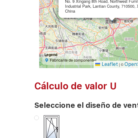
No. 9 Xingang 8th Road, Northwest Furni
Industrial Park, Lantian County, 710500, 
China
Legend
Fabricante de componentes
Leaflet
Open
|
©
Cálculo de valor U
Seleccione el diseño de ven