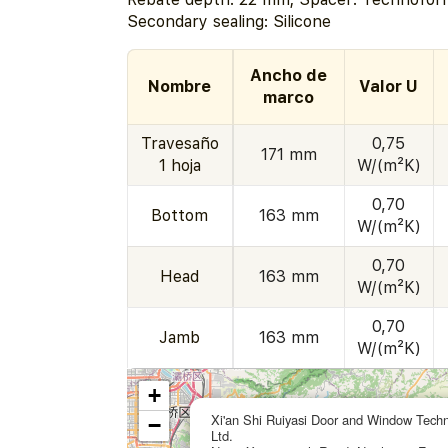
Secondary sealing: Silicone
Ancho de
Nombre
Valor U
marco
Travesaño
0,75
171 mm
1 hoja
W/(m²K)
0,70
Bottom
163 mm
W/(m²K)
0,70
Head
163 mm
W/(m²K)
0,70
Jamb
163 mm
W/(m²K)
+
Xi'an Shi Ruiyasi Door and Window Techn
−
Ltd.