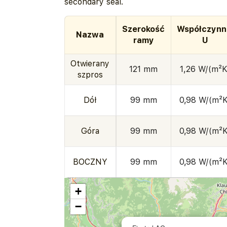
secondary seal.
Szerokość
Współczynn
Nazwa
ramy
U
Otwierany
121 mm
1,26 W/(m²K
szpros
Dół
99 mm
0,98 W/(m²K
Góra
99 mm
0,98 W/(m²K
BOCZNY
99 mm
0,98 W/(m²K
+
−