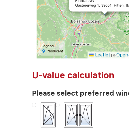
Finstral AG
Gastererweg 1, 39054, Ritten, It
Legend
Producent
Leaflet
Open
|
©
U-value calculation
Please select preferred wi