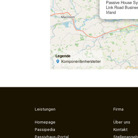
Passive House S
Link Road Busines
Irland
Legende
Komponentenhersteller
Leistungen
Firma
Homepage
Über uns
Passipedia
Kontakt
Passivhaus-Portal
Stellenangeb