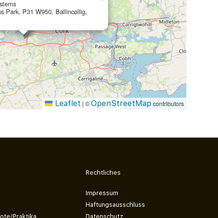
ystems
s Park, P31 W950, Ballincollig,
Leaflet
OpenStreetMap
|
©
contributors
Rechtliches
Impressum
Haftungsausschluss
ote/Praktika
Datenschutz