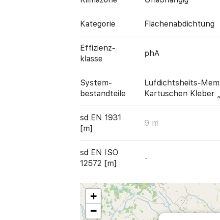
Kategorie
Flächen­abdichtung
Effizienz­
phA
klasse
System­
Lufdichtsheits-Mem
bestandteile
Kartuschen Kleber 
sd EN 1931
9 m
[m]
sd EN ISO
-
12572 [m]
+
−