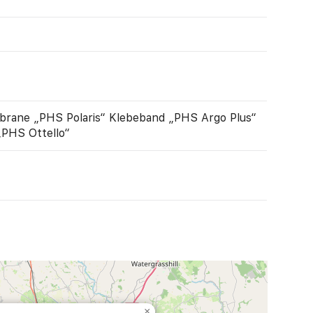
brane „PHS Polaris“ Klebeband „PHS Argo Plus“
„PHS Ottello“
×