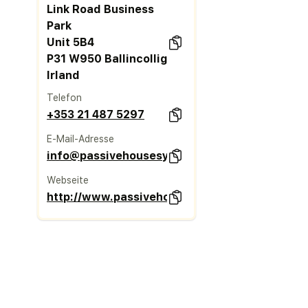
Link Road Business
Park
Unit 5B4
P31 W950 Ballincollig
Irland
Telefon
+353 21 487 5297
E-Mail-Adresse
info@passivehousesystems.ie
Webseite
http://www.passivehousesystems.ie