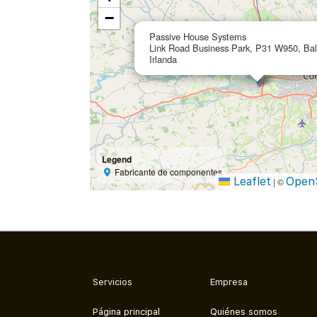
−
Passive House Systems
Link Road Business Park, P31 W950, Balli
Irlanda
Legend
Fabricante de componentes
Leaflet
Open
|
©
Servicios
Empresa
Página principal
Quiénes somos