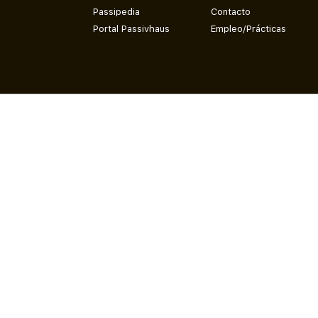
Passipedia
Contacto
Portal Passivhaus
Empleo/Prácticas