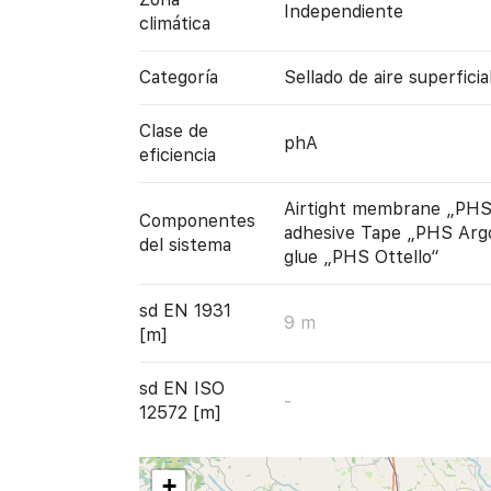
Independiente
climática
Categoría
Sellado de aire superficia
Clase de
phA
eficiencia
Airtight membrane „PHS 
Componentes
adhesive Tape „PHS Argo
del sistema
glue „PHS Ottello“
sd EN 1931
9 m
[m]
sd EN ISO
-
12572 [m]
+