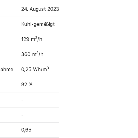
24. August 2023
Kühl-gemäßigt
3
129 m
/h
3
360 m
/h
3
fnahme
0,25 Wh/m
82 %
-
-
0,65