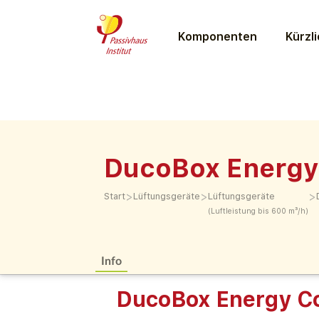
Komponenten
Kürzli
DucoBox Energy
>
>
>
Start
Lüftungs­geräte
Lüftungs­geräte
(Luftleistung bis 600 m³/h)
Info
DucoBox Energy C