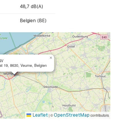
48,7 dB(A)
Belgien (BE)
×
NV
at 19, 8630, Veurne, Belgien
Leaflet
OpenStreetMap
|
©
contributors