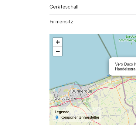
Geräte­schall
Firmensitz
+
−
Vero Duco 
Handelsstra
Legende
Komponentenhersteller